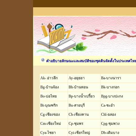
คำอธิบายลักษณะและสมบัติของชุดดินจัดตั้งในประเทศไทย (
Ak- อ่าวลึก
Ay-อยุธยา
Ba-บางนารา
Bg-บ้านจ้อง
Bh-บ้านทอน
Bk-บางกอก
Bo-บ่อไทย
Bp-บางน้ำเปรี้ยว
Bpg-บางปะกง
Bt-บุณฑริก
Bu-สายบุรี
Ca-ชะอำ
Cg-เชียงของ
Ch-เชียงคาน
Chl-ฉลอง
Cm-เชียงใหม่
Cp-ชุมพร
Cpg-ชุมพวง
Cya-ไชยา
Cyi-เชียรใหญ่
Db-เดิมบาง