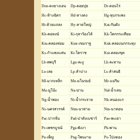
Don-ดงยางเอน
Dp-ดอยปุย
Dr-ดอนไร่
Hc-ห้างฉัตร
Hd-หางดง
Hg-หุบกระพง
Ht-ห้วยแถลง
Hy-หาดใหญ่
Kat-กันตัง
Kh-คอหงษ์
Ki-กุลาร้องไห้
Kk-โคกกระเทียม
Km-คลองท่อม
Kmr-เขมราฐ
Knk-คลองนกกระทุง
Ks-กำแพงแสน
Kt-โคราช
Kut-คลองขุด
Lb-ลพบุรี
Lgu-ละงู
Lh-ละหาน
Lo-เลย
Lp-ลำปาง
Ls-ลำสนธิ
Ml-มวกเหล็ก
Mn-มโนรมย์
Mr-แม่ริม
Mu-มูโน้ะ
Na-น่าน
Nal-น้ำเลน
Ng-น้ำพอง
Ni-น้ำกระจาย
Nk-หนองแก
Ns-นครสวรรค์
Ntm-นาท่าม
Ntn-นาทอน
Pac-ปากจั่น
Pad-ปาดังเบซาร์
Pao-พะเยา
Pe-เพชรบูรณ์
Pga-พังงา
Ph-พาน
Pn-เพ็ญ
Png-โพนงาม
Po-โป่งตอง