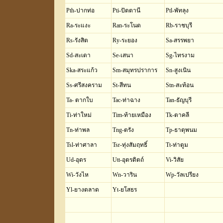
Pth-ปากท่อ
Pti-ปัตตานี
Ptl-พัทลุง
Ra-ระแงะ
Ran-ระโนด
Rb-ราชบุรี
Rs-รังสิต
Ry-ระยอง
Sa-สรรพยา
Sd-สะเดา
Se-เสนา
Sg-ไทรงาม
Ska-สระแก้ว
Sm-สมุทรปราการ
Sn-สูงเนิน
Ss-ศรีสงคราม
St-สีทน
Stn-สะท้อน
Ta- ตากใบ
Tac-ท่าฉาง
Tan-ธัญบุรี
Ti-ท่าใหม่
Tim-ท้ายเหมือง
Tk-ตาคลี
Tn-ท่าพล
Tng-ตรัง
Tp-ธาตุพนม
Tsl-ท่าศาลา
Tsr-ทุ่งสัมฤทธิ์
Tt-ท่าตูม
Ud-อุดร
Utt-อุตรดิตถ์
Vi-วิสัย
Wi-วังไห
Wn-วาริน
Wp-วัลเปรียง
Yl-ยางตลาด
Yt-ยโสธร