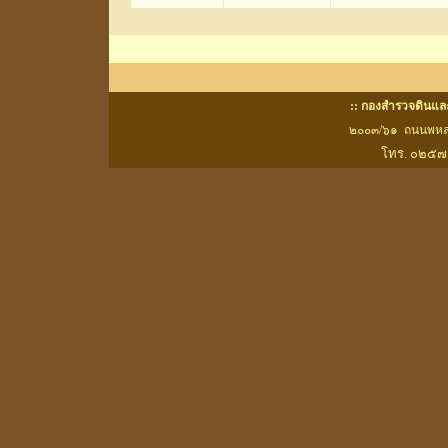
:: กองสำรวจดินและ
๒๐๐๓/๖๑ ถนนพหลโ
โทร. ๐๒๕๗