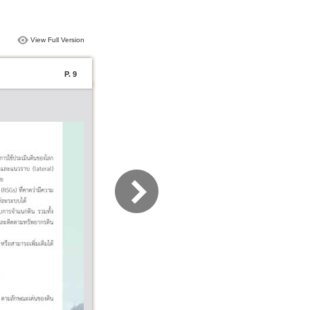
View Full Version
P. 9