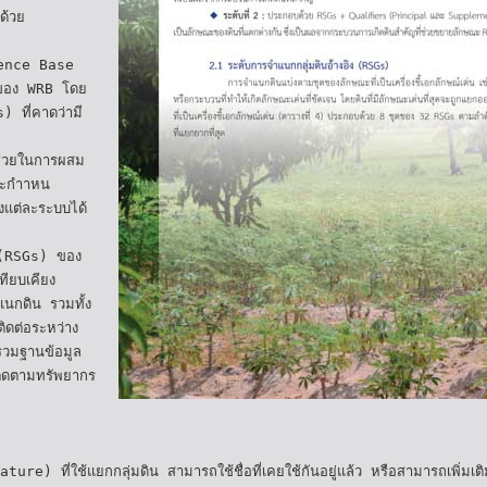
ด้วย
ence Base
านของ WRB โดย
s) ที่คาดว่ามี
้ช่วยในการผสม
และกำาหน
แต่ละระบบได้
ง (RSGs) ของ
ทียบเคียง
นกดิน รวมทั้ง
ติดต่อระหว่าง
รวมฐานข้อมูล
ิดตามทรัพยากร
re) ที่ใช้แยกกลุ่มดิน สามารถใช้ชื่อที่เคยใช้กันอยู่แล้ว หรือสามารถเพิ่มเติ